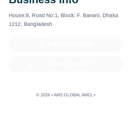
House:8, Road No:1, Block: F. Banani, Dhaka
1212, Bangladesh
(+88) 02 48812289
ceo@amsglobalamcl.com
© 2026 • AMS GLOBAL AMCL •
Back to top